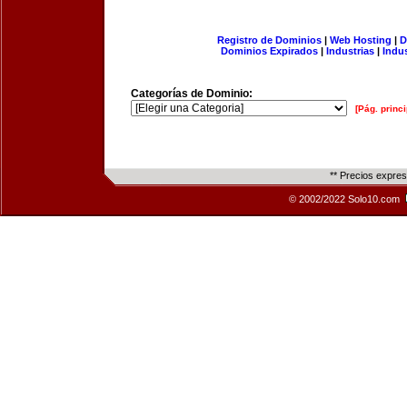
Registro de Dominios
|
Web Hosting
|
D
Dominios Expirados
|
Industrias
|
Indu
Categorías de Dominio:
[Pág. princi
** Precios expre
© 2002/2022 Solo10.com