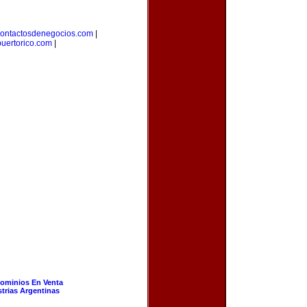
ontactosdenegocios.com
|
uertorico.com
|
ominios En Venta
strias Argentinas