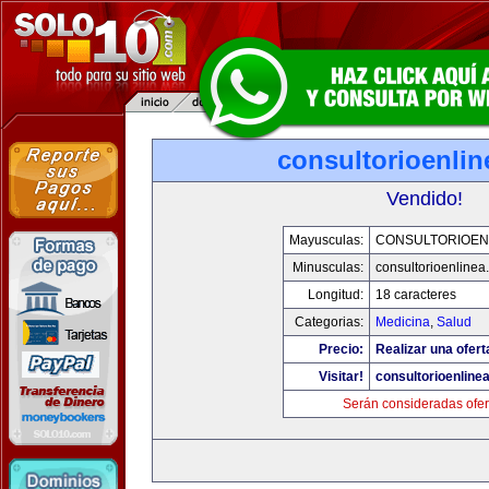
consultorioenli
Vendido!
Mayusculas:
CONSULTORIOEN
Minusculas:
consultorioenlinea
Longitud:
18 caracteres
Categorias:
Medicina
,
Salud
Precio:
Realizar una ofert
Visitar!
consultorioenline
Serán consideradas ofer