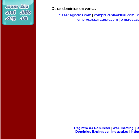
Otros dominios en venta:
clasenegocios.com
|
compraventavirtual.com
|
c
empresasparaguay.com
|
empresasp
Registro de Dominios
|
Web Hosting
|
D
Dominios Expirados
|
Industrias
|
Indu