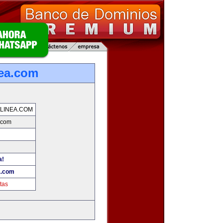
nea.com
LINEA.COM
.com
a!
a.com
tas