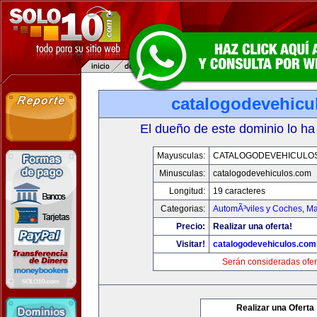
catalogodevehicu
El dueño de este dominio lo ha
Mayusculas:
CATALOGODEVEHICULO
Minusculas:
catalogodevehiculos.com
Longitud:
19 caracteres
Categorias:
AutomÃ³viles y Coches
,
Ma
Precio:
Realizar una oferta!
Visitar!
catalogodevehiculos.com
Serán consideradas ofer
Realizar una Oferta