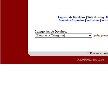
Registro de Dominios
|
Web Hosting
|
D
Dominios Expirados
|
Industrias
|
Indu
Categorías de Dominio:
[Pág. princi
** Precios expre
© 2002/2022 Solo10.com