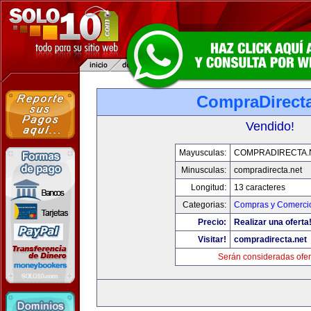
CompraDirecta
Vendido!
Mayusculas:
COMPRADIRECTA.
Minusculas:
compradirecta.net
Longitud:
13 caracteres
Categorias:
Compras y Comercio
Precio:
Realizar una oferta
Visitar!
compradirecta.net
Serán consideradas ofer