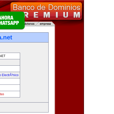
.net
NET
 ElectrÃ³nico
!
tas