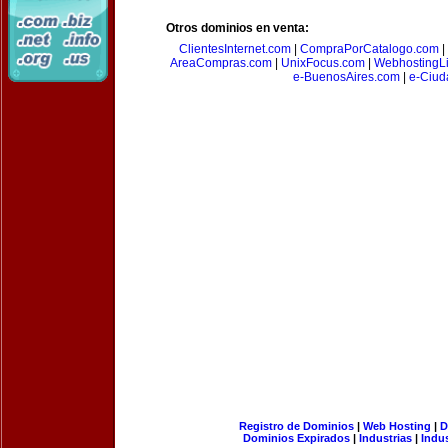
Otros dominios en venta:
ClientesInternet.com
|
CompraPorCatalogo.com
|
AreaCompras.com
|
UnixFocus.com
|
WebhostingL
e-BuenosAires.com
|
e-Ciud
Registro de Dominios
|
Web Hosting
|
D
Dominios Expirados
|
Industrias
|
Indu