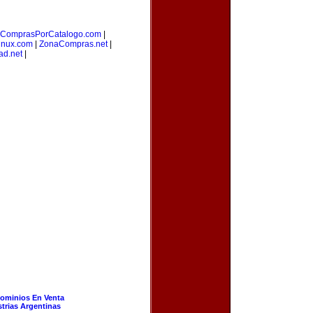
ComprasPorCatalogo.com
|
inux.com
|
ZonaCompras.net
|
ad.net
|
ominios En Venta
strias Argentinas