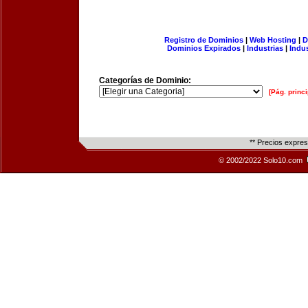
Registro de Dominios
|
Web Hosting
|
D
Dominios Expirados
|
Industrias
|
Indu
Categorías de Dominio:
[Pág. princi
** Precios expre
© 2002/2022 Solo10.com