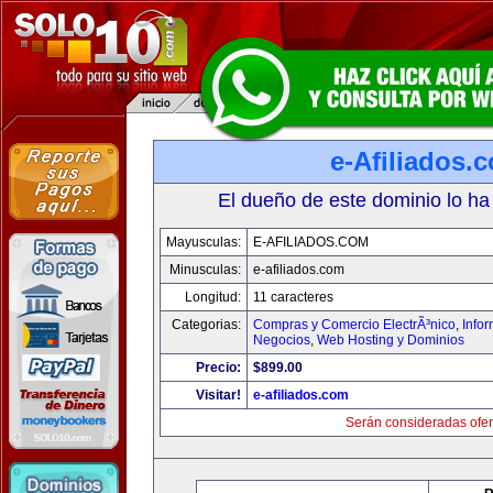
e-Afiliados.
El dueño de este dominio lo ha
Mayusculas:
E-AFILIADOS.COM
Minusculas:
e-afiliados.com
Longitud:
11 caracteres
Categorias:
Compras y Comercio ElectrÃ³nico
,
Info
Negocios
,
Web Hosting y Dominios
Precio:
$899.00
Visitar!
e-afiliados.com
Serán consideradas ofer