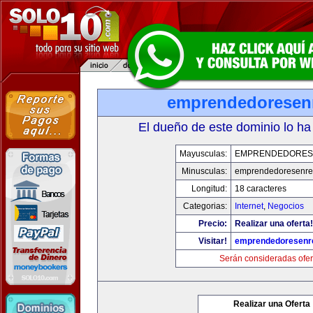
emprendedoresen
El dueño de este dominio lo ha
Mayusculas:
EMPRENDEDORES
Minusculas:
emprendedoresenre
Longitud:
18 caracteres
Categorias:
Internet
,
Negocios
Precio:
Realizar una oferta!
Visitar!
emprendedoresenr
Serán consideradas ofer
Realizar una Oferta