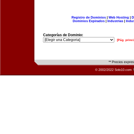
Registro de Dominios
|
Web Hosting
|
D
Dominios Expirados
|
Industrias
|
Indu
Categorías de Dominio:
[Pág. princi
** Precios expre
© 2002/2022 Solo10.com