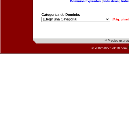
Dominios Expirados
|
Industrias
|
Indu
Categorías de Dominio:
[Pág. princi
** Precios expre
© 2002/2022 Solo10.com