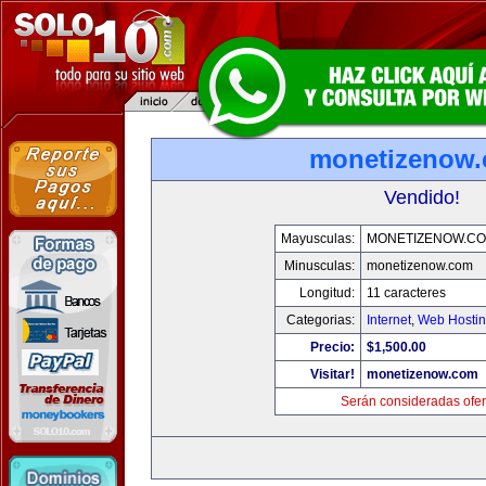
monetizenow
Vendido!
Mayusculas:
MONETIZENOW.C
Minusculas:
monetizenow.com
Longitud:
11 caracteres
Categorias:
Internet
,
Web Hostin
Precio:
$1,500.00
Visitar!
monetizenow.com
Serán consideradas ofer