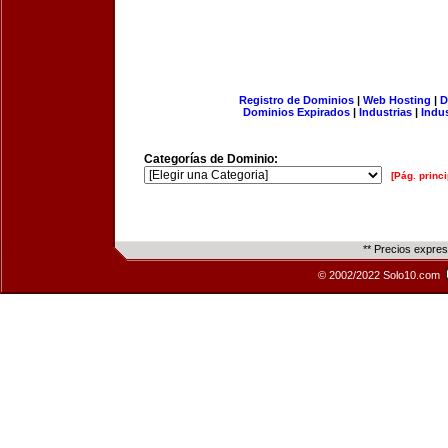
Registro de Dominios
|
Web Hosting
|
D
Dominios Expirados
|
Industrias
|
Indu
Categorías de Dominio:
[Pág. princi
** Precios expre
© 2002/2022 Solo10.com