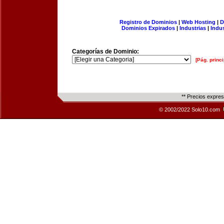
Registro de Dominios
|
Web Hosting
|
D
Dominios Expirados
|
Industrias
|
Indu
Categorías de Dominio:
[Pág. princi
** Precios expre
© 2002/2022 Solo10.com