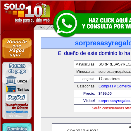
sorpresasyregal
El dueño de este dominio lo ha
Mayusculas:
SORPRESASYREG
Minusculas:
sorpresasyregalos.
Longitud:
17 caracteres
Categorias:
Compras y Comercio
Precio:
$495.00
Visitar!
sorpresasyregalos
Serán consideradas ofer
R