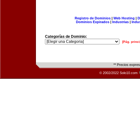
Registro de Dominios
|
Web Hosting
|
D
Dominios Expirados
|
Industrias
|
Indu
Categorías de Dominio:
[Pág. princi
** Precios expre
© 2002/2022 Solo10.com