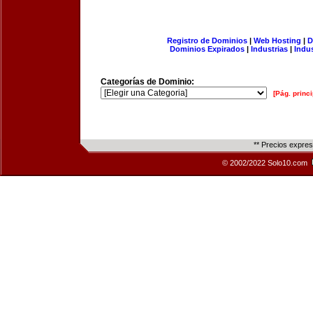
Registro de Dominios
|
Web Hosting
|
D
Dominios Expirados
|
Industrias
|
Indu
Categorías de Dominio:
[Pág. princi
** Precios expre
© 2002/2022 Solo10.com