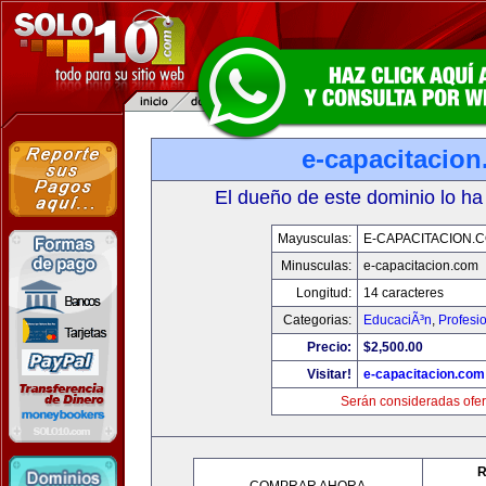
e-capacitacio
El dueño de este dominio lo ha
Mayusculas:
E-CAPACITACION.
Minusculas:
e-capacitacion.com
Longitud:
14 caracteres
Categorias:
EducaciÃ³n
,
Profesi
Precio:
$2,500.00
Visitar!
e-capacitacion.com
Serán consideradas ofer
R