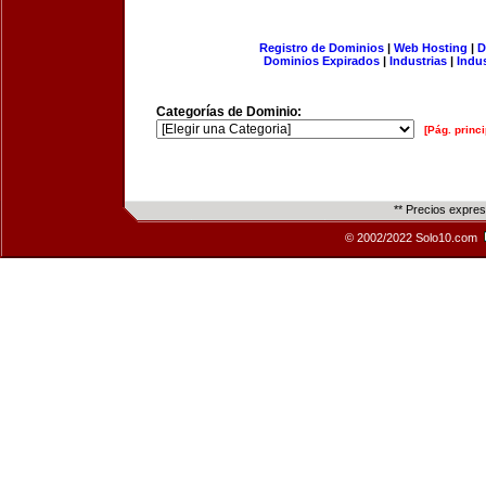
Registro de Dominios
|
Web Hosting
|
D
Dominios Expirados
|
Industrias
|
Indu
Categorías de Dominio:
[Pág. princi
** Precios expre
© 2002/2022 Solo10.com