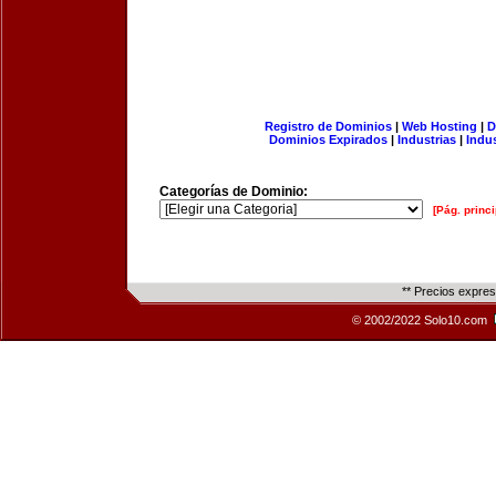
Registro de Dominios
|
Web Hosting
|
D
Dominios Expirados
|
Industrias
|
Indu
Categorías de Dominio:
[Pág. princi
** Precios expre
© 2002/2022 Solo10.com