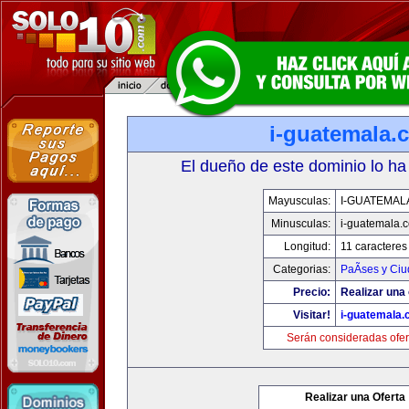
i-guatemala.
El dueño de este dominio lo ha
Mayusculas:
I-GUATEMAL
Minusculas:
i-guatemala.
Longitud:
11 caracteres
Categorias:
PaÃ­ses y Ci
Precio:
Realizar una 
Visitar!
i-guatemala
Serán consideradas ofer
Realizar una Oferta