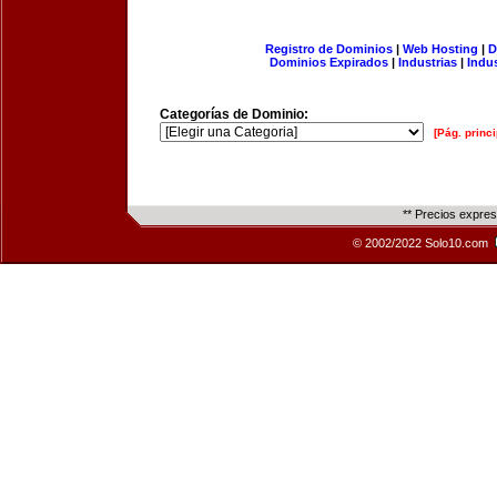
Registro de Dominios
|
Web Hosting
|
D
Dominios Expirados
|
Industrias
|
Indu
Categorías de Dominio:
[Pág. princi
** Precios expre
© 2002/2022 Solo10.com