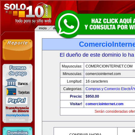
ComercioIntern
El dueño de este dominio lo ha
Mayusculas:
COMERCIOINTERNET.COM
Minusculas:
comerciointernet.com
Longitud:
16 caracteres
Categorias:
Compras y Comercio ElectrÃ³
Precio:
$950.00
Visitar!
comerciointernet.com
Serán consideradas ofer
R