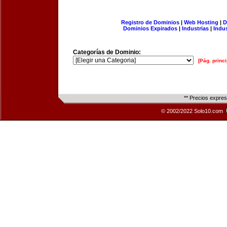
Registro de Dominios
|
Web Hosting
|
D
Dominios Expirados
|
Industrias
|
Indu
Categorías de Dominio:
[Pág. princi
** Precios expre
© 2002/2022 Solo10.com